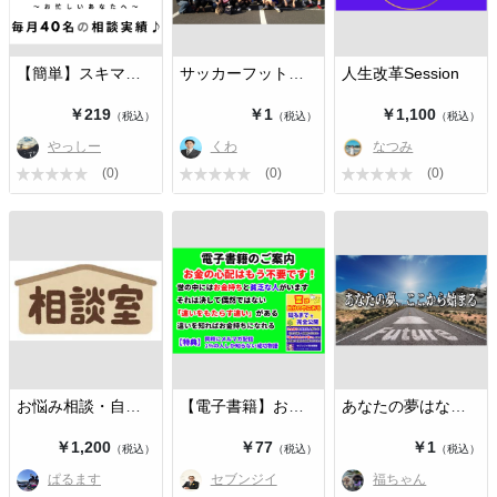
【簡単】スキマ時間を活用したお小遣…
サッカーフットサルの悩み相談[人繋…
人生改革Session
￥219
￥1
￥1,100
（税込）
（税込）
（税込）
やっしー
くわ
なつみ
(0)
(0)
(0)
お悩み相談・自分の変え方
【電子書籍】お金の心配が一切不要に…
あなたの夢はなんですか？
￥1,200
￥77
￥1
（税込）
（税込）
（税込）
ぱるます
セブンジイ
福ちゃん