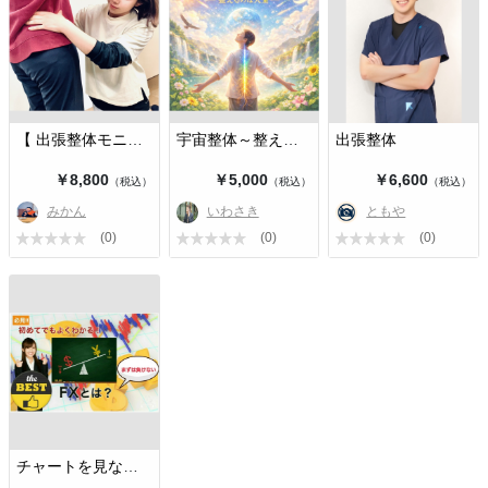
【 出張整体モニター募集中 】
宇宙整体～整えるのは人生～
出張整体
￥8,800
￥5,000
￥6,600
（税込）
（税込）
（税込）
みかん
いわさき
ともや
(0)
(0)
(0)
チャートを見ないローリスクFXトレー…