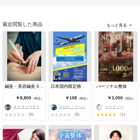
最近閲覧した商品
もっと見る
鍼灸・美容鍼灸 60分
日本国内限定格安航空券
パーソナル整体
￥8,800
￥108
￥3,000
（税込）
（税込）
（税込）
オクダコウダイ
かばたこうへい
イケティー
(0)
(0)
(1)