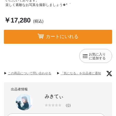
いただいております。
楽しく素敵なお写真を撮影しましょう🍀*゜
￥17,280
(税込)
カートにいれる
お気に入り
に追加する
▶︎
この商品について問い合わせる
▶︎
「気になる」を出品者に通知
出品者情報
みきてぃ
（
）
0