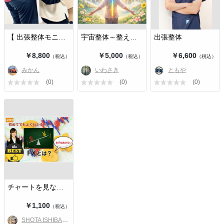
【 出張整体モニター募集中 】
宇宙整体～整えるのは人生～
出張整体
￥8,800
￥5,000
￥6,600
（税込）
（税込）
（税込）
みかん
いわさき
ともや
(0)
(0)
(0)
チャートを見ないローリスクFXトレー…
￥1,100
（税込）
SHOTA ISHIBASHI