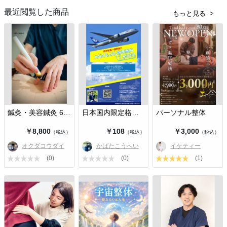
最近閲覧した商品
もっと見る
鍼灸・美容鍼灸 60分
日本国内限定格安航空券
パーソナル整体
￥8,800
￥108
￥3,000
（税込）
（税込）
（税込）
オクダコウダイ
かばたこうへい
イケティー
(0)
(0)
(1)