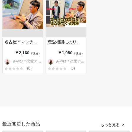
※外見、スペックによって個人差ありのため、成果を保証するもので
はありません。
■自己紹介
私は1995年生まれの29歳で、2021年にマッチングアプリで出会った
男性と結婚しました。
主な活動として、写真撮影、プロフィールの添削、会話練習、モテセ
名古屋＊マッチングアプリ写真撮影📸💞
恋愛相談にのります【男性専門】オン…
ミナー、恋愛相談会など、様々なサポートを提供しています✨
また、結婚相談所の運営やメディアで恋愛記事を配信していた経験も
￥2,160
￥1,080
（税込）
（税込）
あり、恋愛や婚活に関する深い知識と実績があります。
私の経験が皆さまの恋愛や婚活のお役に立てれば嬉しいです✨
みやび＊恋愛アドバイザー
みやび＊恋愛アドバイザー
(0)
(0)
■ 購入にあたってのお願い
当日のお申し込みはご遠慮ください。
ご不明点がございましたら、お気軽に質問してください。
よろしくお願いします！
最近閲覧した商品
もっと見る