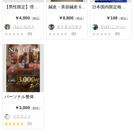
【男性限定】理想の女性を求めるあな…
鍼灸・美容鍼灸 60分
日本国内限定格安航空券
￥4,950
￥8,800
￥108
（税込）
（税込）
（税込）
けんいちろう
オクダコウダイ
かばたこうへい
(0)
(0)
(0)
パーソナル整体
￥3,000
（税込）
イケティー
(1)