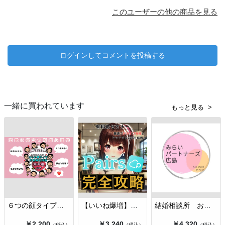
など、恋愛や婚活に関するお悩みは尽きませんよね。
このユーザーの他の商品を見る
そんなあなたのために、いつでも気軽に相談できるメッセージサービ
スを提供しています！
🌟 サービス内容 🌟
ログインしてコメントを投稿する
このチケットでは、恋愛、婚活、そしてマッチングアプリに関するお
悩みについて、どんな内容でもお気軽にご相談いただけます。
✨具体的な相談内容の例✨
一緒に買われています
もっと見る
・マッチングアプリのプロフィールを添削してほしい
・アプリに掲載する写真を選んでほしい
・気になる人に告白したいけど、どう進めればいいかわからない
・メッセージのやり取りが苦手で、LINEの文章を添削してほしい
・女性＆プロ目線での恋愛アドバイス
・マッチングアプリ戦略法伝授
また、「なんとなく誰かに話を聞いてほしい」といったご相談も大歓
迎です。
他人だからこそ話せることもありますよね😊
このように、どんな些細なことでもお悩みをお聞きし、アドバイスを
６つの顔タイプから診断する恋愛傾向…
【いいね爆増】ペアーズで圧倒的にモ…
結婚相談所 お試しコース
致します◎
￥2,200
￥3,240
￥4,320
（税込）
（税込）
（税込）