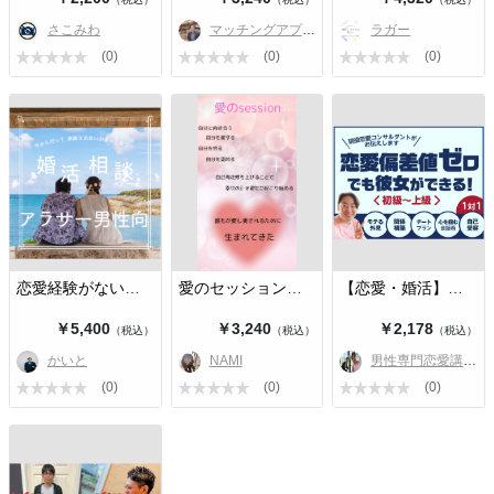
さこみわ
マッチングアプリ講師けん
ラガー
〜こんな方にオススメです〜
(0)
(0)
(0)
✅ プロフィールの作り方がわからない
✅ メッセージで何を送ったら良いかわからない
✅ デートに誘うタイミングを知りたい
✅ 自分に自信がない
✅ 彼女がほしいけど上手くいかない
✅ マッチングアプリを始めたいけどよくわからない
✅ 異性の反応を変えたい
✅ 結婚したいけど出会いがない
✅ 女性の意見を聞きたい
✅ 誰かに悩みを聞いてほしい
1つでも当てはまる方にオススメのチケットです！
恋愛経験がない方向けの結婚・恋愛相…
愛のセッション🩷自分を愛する
【恋愛・婚活】女性苦手克服から理想…
￥5,400
￥3,240
￥2,178
（税込）
（税込）
（税込）
かいと
NAMI
男性専門恋愛講師ちばゆうき
〜オンライン〜
ZOOMを使用しますので事前にZOOMアプリのインストールをお願い
(0)
(0)
(0)
致します。
〜予約可能日時〜
AM10:00～PM21:00
所要時間は30分〜1時間程度です！