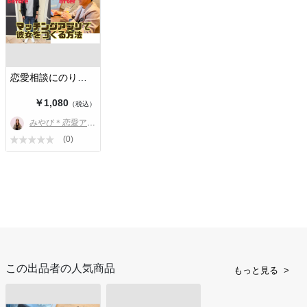
✅ このチケットの特徴
ネットで調べても、あなたと彼女の関係やあなたの性格、状況を踏ま
えた情報は出てきません。このチケットでは、そんな【あなただけの
具体的な悩み・相談】を解決します！
恋愛相談にのります【男性専門】オン…
「最近出会ったAさんとBさん。2人との関係を踏まえて、どう進めれ
￥1,080
ばいい？」
（税込）
「10歳年下のCさん。彼女の気持ちがわからない…」
みやび＊恋愛アドバイザー
(0)
このような具体的な悩み、ぜひご相談ください！
🏆 実績
with: 500いいね達成（20代中盤）※実際のスクリーンショットをサブ
写真に添付
Omiai: 100いいね達成（30代後半）、その後結婚(結婚式に呼んで頂き
ました💕)
with: 500いいね達成（30代前半）※自分磨きに努め、3回撮影
タップル: 200いいね達成（20代中盤）、5年ぶりに彼女ができた
この出品者の人気商品
もっと見る
ペアーズ: 400いいね達成（30代前半）※買い物同行+写真撮影2回
with: 250いいね達成（40代前半）
with: 800いいね達成（30代後半）※この方はスペックが高い方でした