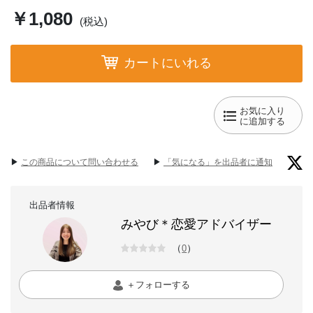
カメラ歴4年、婚活アドバイザー/恋愛コンサルタント歴4年
メディアで恋愛記事を配信経験あり✨マッチングアプリで出会った男
￥1,080
(税込)
性と結婚
🎁 ただいま限定プレゼント中！ 🎁
カートにいれる
ご相談に加えて「おすすめマッチングアプリ完全攻略テキスト」もお
渡ししています💖
これを使えば、「いいね100超え」も夢ではありません✨
お気に入り
少しスペックの高い方であれば、いいね500～1000も狙えます！👏
に追加する
私がお伝えしているアプリ攻略法は、9割以上の方が
「そんな方法があるなんて知らなかった！」と驚かれます😊
▶︎
この商品について問い合わせる
▶︎
「気になる」を出品者に通知
ぜひこの機会に、効率的なアプリ運用にチャレンジしてみてくださ
い！
アプリの初動は非常に重要ですので、まだ登録されていない方は、相
出品者情報
談日まで登録をお控えいただけると助かります。当日、運用方法につ
みやび＊恋愛アドバイザー
いて詳しくご説明いたしますね！
（
）
0
こんなお悩みをお持ちではありませんか？
「恋愛がうまくいかない…」
＋フォローする
「どうやって婚活を進めればいいのかわからない…」
「マッチングアプリを使っているけど、なかなか成果が出ない…」