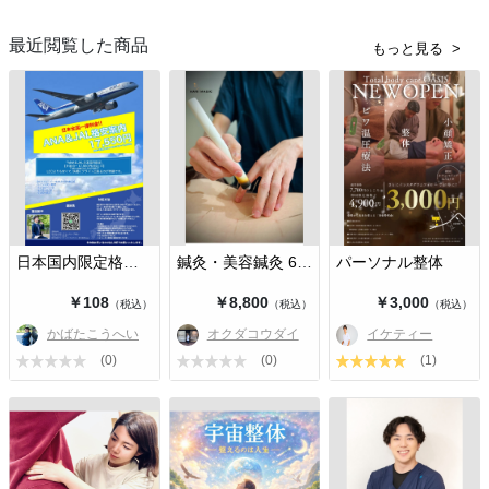
最近閲覧した商品
もっと見る
日本国内限定格安航空券
鍼灸・美容鍼灸 60分
パーソナル整体
￥108
￥8,800
￥3,000
（税込）
（税込）
（税込）
かばたこうへい
オクダコウダイ
イケティー
(0)
(0)
(1)