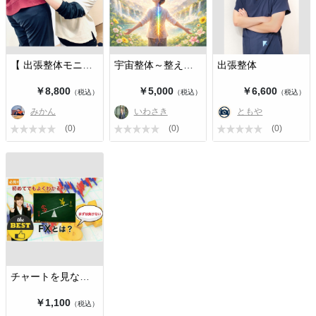
【 出張整体モニター募集中 】
宇宙整体～整えるのは人生～
出張整体
￥8,800
￥5,000
￥6,600
（税込）
（税込）
（税込）
みかん
いわさき
ともや
(0)
(0)
(0)
チャートを見ないローリスクFXトレー…
￥1,100
（税込）