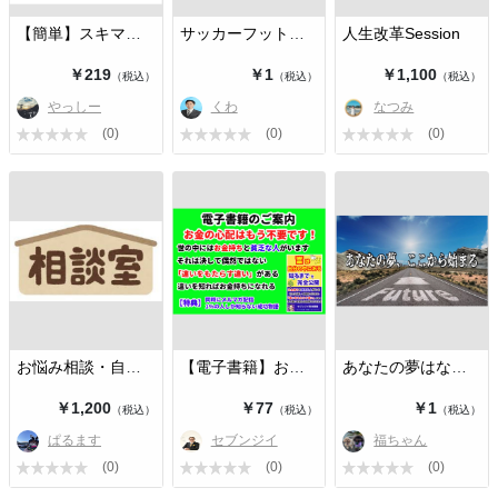
【簡単】スキマ時間を活用したお小遣…
サッカーフットサルの悩み相談[人繋…
人生改革Session
￥219
￥1
￥1,100
（税込）
（税込）
（税込）
やっしー
くわ
なつみ
(0)
(0)
(0)
お悩み相談・自分の変え方
【電子書籍】お金の心配が一切不要に…
あなたの夢はなんですか？
￥1,200
￥77
￥1
（税込）
（税込）
（税込）
ぱるます
セブンジイ
福ちゃん
(0)
(0)
(0)