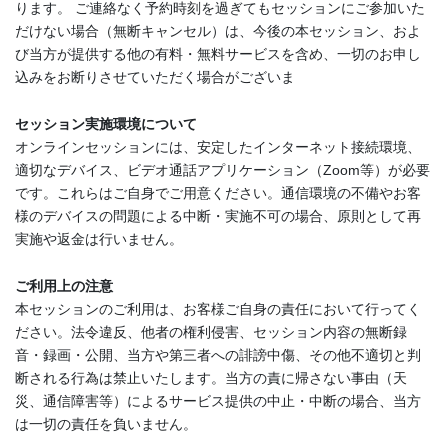
ります。 ご連絡なく予約時刻を過ぎてもセッションにご参加いた
だけない場合（無断キャンセル）は、今後の本セッション、およ
び当方が提供する他の有料・無料サービスを含め、一切のお申し
込みをお断りさせていただく場合がございま
セッション実施環境について
オンラインセッションには、安定したインターネット接続環境、
適切なデバイス、ビデオ通話アプリケーション（Zoom等）が必要
です。これらはご自身でご用意ください。通信環境の不備やお客
様のデバイスの問題による中断・実施不可の場合、原則として再
実施や返金は行いません。
ご利用上の注意
本セッションのご利用は、お客様ご自身の責任において行ってく
ださい。法令違反、他者の権利侵害、セッション内容の無断録
音・録画・公開、当方や第三者への誹謗中傷、その他不適切と判
断される行為は禁止いたします。当方の責に帰さない事由（天
災、通信障害等）によるサービス提供の中止・中断の場合、当方
は一切の責任を負いません。