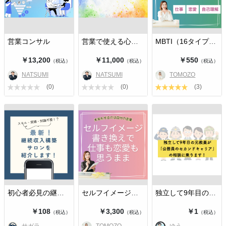
営業コンサル
営業で使える心理学講座
MBTI（16タイプ）診断解説おしゃべり
￥13,200
￥11,000
￥550
（税込）
（税込）
（税込）
NATSUMI
NATSUMI
TOMOZO
(0)
(0)
(3)
初心者必見の継続収入構築コミュニテ…
セルフイメージ書き換えセッション（…
独立して9年目の元教員が「公務員の…
￥108
￥3,300
￥1
（税込）
（税込）
（税込）