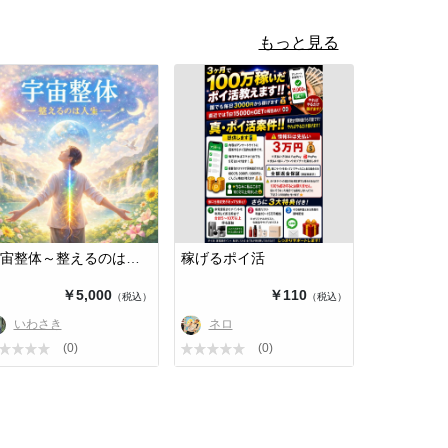
もっと見る
宇宙整体～整えるのは人生～
稼げるポイ活
￥5,000
￥110
（税込）
（税込）
いわさき
ネロ
(0)
(0)