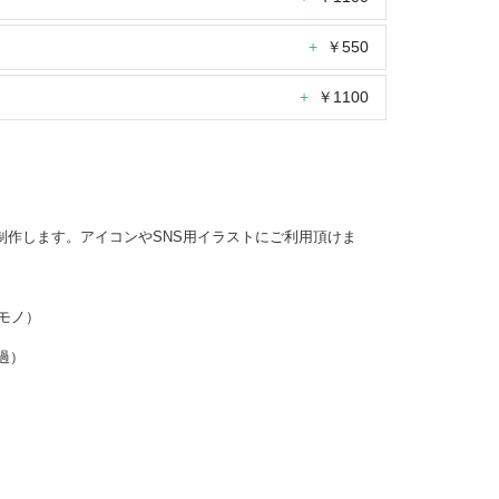
+
￥550
+
￥1100
制作します。アイコンやSNS用イラストにご利用頂けま
ケモノ）
透過）