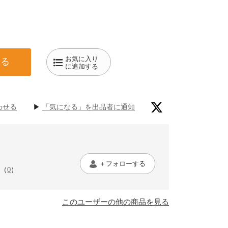
お気に入り
れる
に追加する
わせる
▶︎
「気になる」を出品者に通知
＋フォローする
（
）
0
このユーザーの他の商品を見る