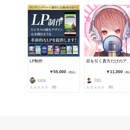
LP制作
目を引く貴方だげのアイコン描
￥55,000
￥11,000
（税込）
（税
kaise
RIKI
(0)
(0)