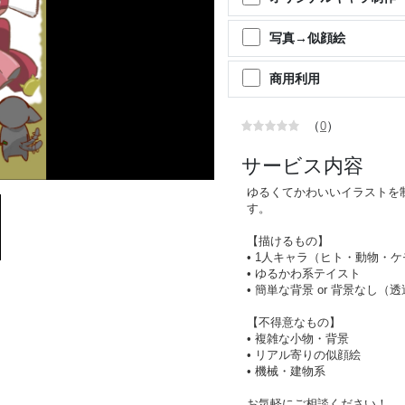
写真→似顔絵
商用利用
（
）
0
サービス内容
ゆるくてかわいいイラストを
す。
【描けるもの】
• 1人キャラ（ヒト・動物・
• ゆるかわ系テイスト
• 簡単な背景 or 背景なし（
【不得意なもの】
• 複雑な小物・背景
• リアル寄りの似顔絵
• 機械・建物系
お気軽にご相談ください！