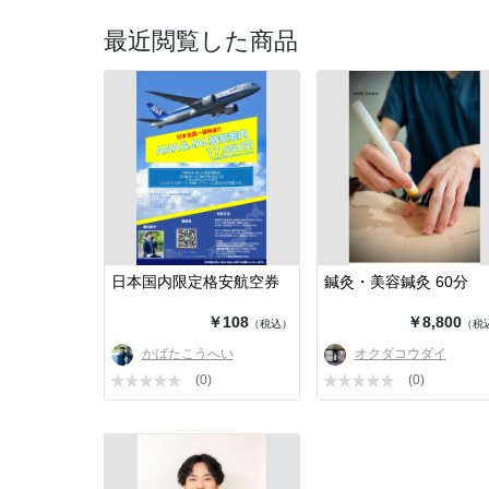
最近閲覧した商品
日本国内限定格安航空券
鍼灸・美容鍼灸 60分
￥108
￥8,800
（税込）
（税
かばたこうへい
オクダコウダイ
(0)
(0)