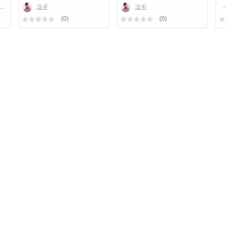
ヨギ
ヨギ
暦9年！1万回以上の指導実
(0)
(0)
合わせたインナーケアとトレ
Instagram:
●ジム
https://www.instagram.com
●インナーケアコーチ
https://www.instagram.com/
注意：
7日プログラムを通じて必ず
ん。また、医師等の管理のも
願いいたします。