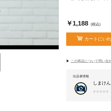
『インナーケアサポートプレ
７日間で身体を変える！！
天然有機野菜＆フルーツを使
プレ体験が出来ます🌿
￥1,188
(税込)
＜サービス詳細＞
①カウンセリング＆製品説明（
カートにい
身体に関するアンケートにお
リングさせていただきます。
zoomにて実施させていただ
②ハーブジュース
▶︎
この商品について問い合
３種類のハーブを合わせて飲
プレ体験を通じてその後の7
ログラムをご案内させていた
出品者情報
しまけん
＜7日プログラムサービス詳
①カウンセリング
インナーケア実施前と実施後
インナーケアコーチの私、島
す。
オンラインもしくは対面