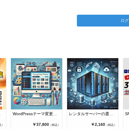
②LINEを用いての毎日の食
③afterサポート
ログ
7日後のヒアリングや今後の
多くの方に試していただいて
体重➖3kg、肌ツヤ肌トーン
疲労軽減、血液の巡りが良く
またその後のプログラムです
1ヶ月で体重マイナス10kg
す。
健康な方を日本中に増やすた
ります。
〜島田健祐KENSUKE SHIM
誰もが自立して自分の健康を
千葉県市川市南行徳にて
WELLBE LIFE TRAINING
ります
WordPressテーマ変更作業
レンタルサーバーの選定およびアカウ…
『整えて鍛える』整体×トレ
ハーブジュースを使ったイン
￥37,800
￥2,160
込）
（税込）
（税込）
供。