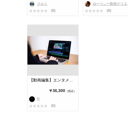
クルミ
ゆーうぃー動画クリエイター
(0)
(0)
【動画編集】エンタメ系、ホラー系は…
￥36,300
（税込）
R
(0)