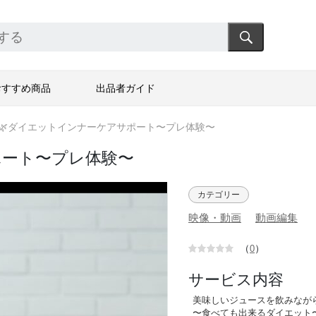
おすすめ商品
出品者ガイド
🌿ダイエットインナーケアサポート〜プレ体験〜
ポート〜プレ体験〜
カテゴリー
映像・動画
動画編集
（
）
0
サービス内容
美味しいジュースを飲みなが
〜食べても出来るダイエット