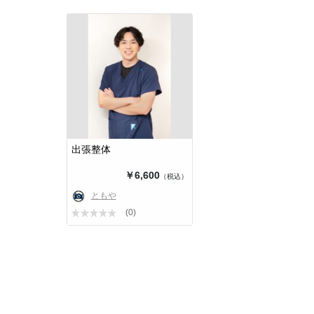
出張整体
￥6,600
（税込）
ともや
(0)