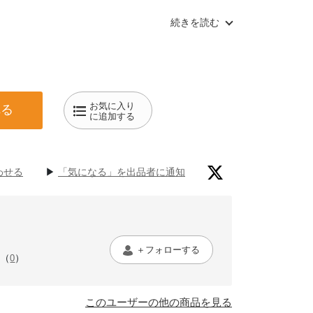
体験』
続きを読む
ったハーブジュースを用いてのインナーケアサポートの
60分）
お気に入り
れる
答えいただき、どんなお身体や不調を改善したいかヒア
に追加する
きます。
わせる
▶︎
「気になる」を出品者に通知
むジュースと１種類のグリーンドリンクをプレゼント🎁
日インナーケアプログラムに進みたい方には下記の7日プ
だいています。
細＞
＋フォローする
（
）
0
田がお身体の状態を丁寧にヒアリングさせていただきま
このユーザーの他の商品を見る