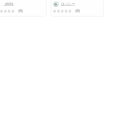
.stella
はっしー
績・大手パーソナルジム研修トレーナーがお一人お一人に
(0)
(0)
ーニングを提供。
/shimaken_trainer/?igshid=YmMyMTA2M2Y%3D
kensuke428/profilecard/?igsh=NW4waG5zYWxjaWI=
しも効果、結果が保証されるというものではございませ
と食事管理をされている方は医師等の指示に従うようお