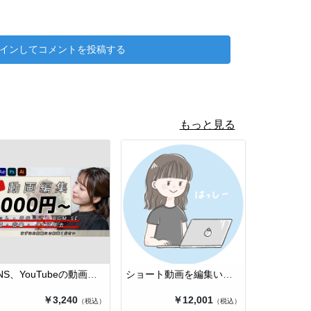
事やハーブジュースサポート
インしてコメントを投稿する
アプローチ法などご提案
1週間で下記のような効果を体感いただいています。
UP、むくみ、生理痛軽減、慢性疲労解消、肩こり、眼精
なった、自律神経が整った。
もっと見る
と
や筋肉量アップのボディメイクなどの効果を体感出来ま
めに身体の外側&内側のサポートをさせていただいてお
ADA〜
守れるようにしたいという想いで
SNS、YouTubeの動画編集に迷ったらお…
ショート動画を編集いたします
ーニングを提供。
ナケアコーチで身体の内側から健康、美容サポートも提
￥3,240
￥12,001
（税込）
（税込）