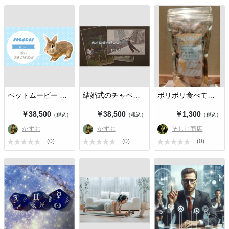
ペットムービー 〜お迎え記念・バー…
結婚式のチャペルムービー 〜新婦か…
ポリポリ食べて栄養満点！おからから…
￥38,500
￥38,500
￥1,300
（税込）
（税込）
（税込）
かずお
かずお
そしじ商店
(0)
(0)
(0)