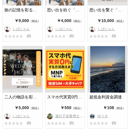
旅の記憶を彩る「家族の旅行ムービー…
思い出を紡ぐ「家族の思い出ムービー…
思い出を繋ぐ「プロフィールムービー…
￥9,000
￥4,000
￥10,000
（税込）
（税込）
（税込）
しばにゃん
しばにゃん
しばにゃん
(0)
(0)
(0)
二人の物語を彩る「プロフィールムー…
スマホ代実質0円にする方法を教えま…
超低金利資金調達
￥5,000
￥550
￥108
（税込）
（税込）
（税込）
しばにゃん
遺伝子栄養博士😉佐藤
ゆうき
(0)
(0)
(0)