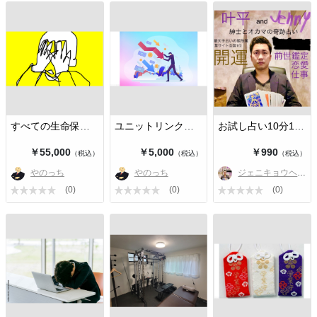
すべての生命保険がダメな理由は保険…
ユニットリンクを今すぐ解約したほう…
お試し占い10分1,000円
￥55,000
￥5,000
￥990
（税込）
（税込）
（税込）
やのっち
やのっち
ジェニキョウヘイ🔮
(0)
(0)
(0)