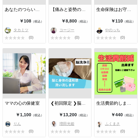
あなたのつらい経験を買い取ります
【痛みと姿勢の改善を体感いただく】…
生命保険はお守りになるのか？
￥108
￥8,800
￥110
（税込）
（税込）
（税込）
タカミツ
コージー
やのっち
(0)
(0)
(0)
ママの心の保健室
❮初回限定 ❯脳洗浄®️100分
生活費節約しませんか?
￥1,100
￥13,200
￥440
（税込）
（税込）
（税込）
りん
増田光姫
ふくまさ
(0)
(0)
(0)