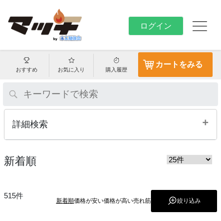
ログイン
カートをみる
おすすめ
お気に入り
購入履歴
+
詳細検索
新着順
515件
新着順
価格が安い
価格が高い
売れ筋
絞り込み