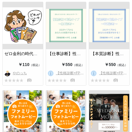
ゼロ金利の時代なのに保険会社だけが…
【仕事診断】性格診断×動物タイプ
【本質診断】性格診断×動物タイプ
￥110
￥550
￥550
（税込）
（税込）
（税込）
やのっち
【性格診断×FP】ふみ屋
【性格診断×FP】ふみ屋
(0)
(0)
(0)